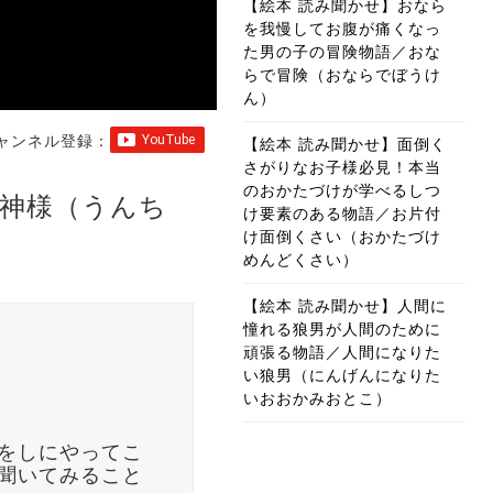
【絵本 読み聞かせ】おなら
を我慢してお腹が痛くなっ
た男の子の冒険物語／おな
らで冒険（おならでぼうけ
ん）
ャンネル登録：
【絵本 読み聞かせ】面倒く
さがりなお子様必見！本当
のおかたづけが学べるしつ
神様（うんち
け要素のある物語／お片付
け面倒くさい（おかたづけ
めんどくさい）
【絵本 読み聞かせ】人間に
憧れる狼男が人間のために
頑張る物語／人間になりた
い狼男（にんげんになりた
いおおかみおとこ）
をしにやってこ
聞いてみること