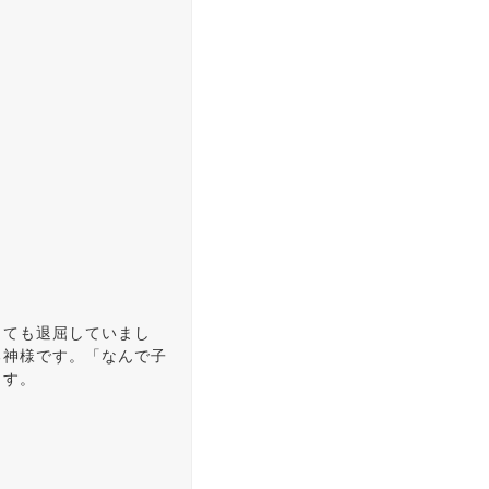
っても退屈していまし
る神様です。「なんで子
ます。