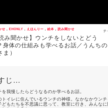
かせ
,
EHONLY
,
えほんりー
,
絵本
,
読み聞かせ
チ
 読み聞かせ】ウンチをしないとどう
？身体の仕組みも学べるお話／うんちの
さま）
すじ…
チを我慢したらどうなるのか学べるお話。
のトイレに住んでいるウンチの神様。なかなかウンチ
子どもたちを不思議に思って、教室に行き、みんなに