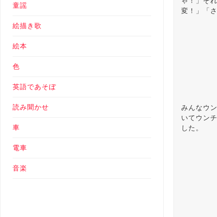
ゃ！」そ
童謡
変！」「
絵描き歌
絵本
色
英語であそぼ
読み聞かせ
みんなウ
いてウン
車
した。
電車
音楽