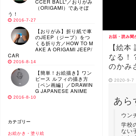
CCER BALL”／おりがみ
（ORIGAMI）であそぼ
う！
2016-7-27
【おりがみ】折り紙で車
のJEEP（ジープ）をつ
お話・読み聞
くる折り方／HOW TO M
【絵本
AKE A ORIGAMI JEEP/
CAR
なる！
2016-8-14
のかみ
【簡単！お絵描き】ワン
ピース ルフィの描き方
2020-9-7
［ペン画編］／DRAWIN
G JAPANESE ANIME
あら
2016-8-10
ウン
カテゴリー
学校
ない
お絵かき・塗り絵