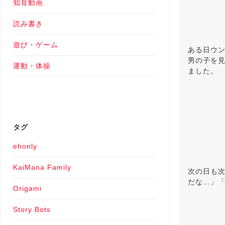
知育動画
読み書き
遊び・ゲーム
ある日ウ
男の子を
運動・体操
ました。
タグ
ehonly
KaiMana Family
次の日も
だな…」
Origami
Story Bots