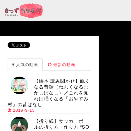
人気の動画
最新の動画
【絵本 読み聞かせ】眠く
なる昔話（ねむくなるむ
かしばなし）／これを見
れば眠くなる「おやすみ
村」の昔ばなし
2019-9-13
【折り紙】サッカーボー
ルの折り方・作り方 “SO