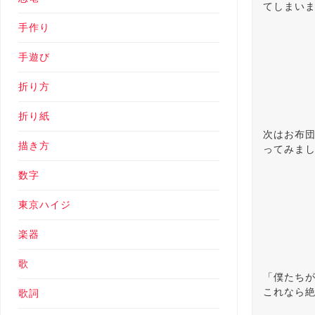
てしまい
手作り
手遊び
折り方
折り紙
次はお布
描き方
ってみま
数字
東京ハイジ
楽器
歌
「僕たち
これなら
歌詞