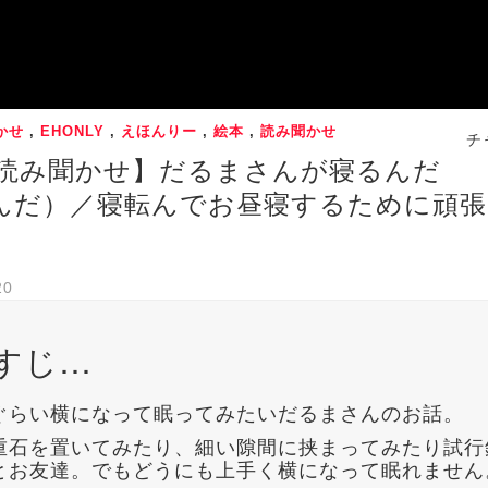
かせ
,
EHONLY
,
えほんりー
,
絵本
,
読み聞かせ
チ
 読み聞かせ】だるまさんが寝るんだ
んだ）／寝転んでお昼寝するために頑
20
すじ…
ぐらい横になって眠ってみたいだるまさんのお話。
重石を置いてみたり、細い隙間に挟まってみたり試行
とお友達。でもどうにも上手く横になって眠れません