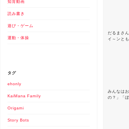
知育動画
読み書き
遊び・ゲーム
だるまさ
運動・体操
イ～ンと
タグ
ehonly
みんなは
KaiMana Family
の？」「
Origami
Story Bots