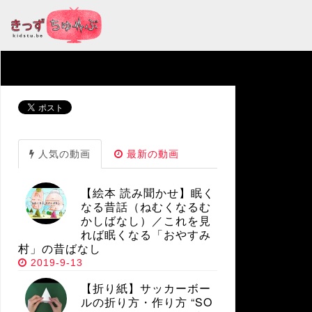
人気の動画
最新の動画
【絵本 読み聞かせ】眠く
なる昔話（ねむくなるむ
かしばなし）／これを見
れば眠くなる「おやすみ
村」の昔ばなし
2019-9-13
【折り紙】サッカーボー
ルの折り方・作り方 “SO