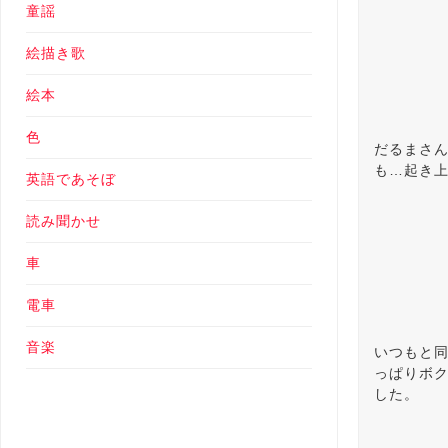
童謡
絵描き歌
絵本
色
だるまさ
も…起き
英語であそぼ
読み聞かせ
車
電車
音楽
いつもと
っぱりボ
した。