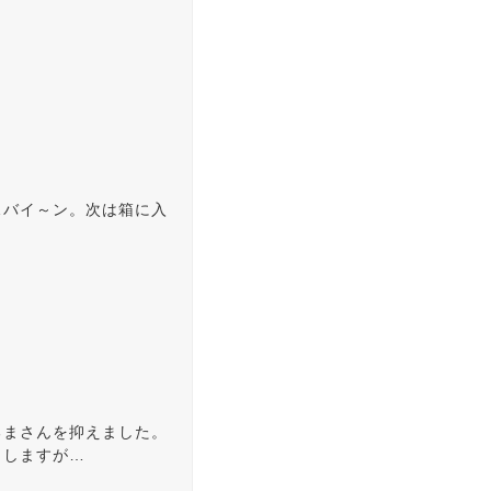
…バイ～ン。次は箱に入
るまさんを抑えました。
としますが…