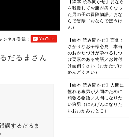
【絵本 読み聞かせ】おなら
を我慢してお腹が痛くなっ
た男の子の冒険物語／おな
らで冒険（おならでぼうけ
ん）
ャンネル登録：
【絵本 読み聞かせ】面倒く
さがりなお子様必見！本当
のおかたづけが学べるしつ
張るだるまさん
け要素のある物語／お片付
け面倒くさい（おかたづけ
めんどくさい）
【絵本 読み聞かせ】人間に
憧れる狼男が人間のために
頑張る物語／人間になりた
い狼男（にんげんになりた
いおおかみおとこ）
錯誤するだるま
。