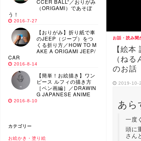
CCER BALL”／おりがみ
（ORIGAMI）であそぼ
う！
2016-7-27
【おりがみ】折り紙で車
のJEEP（ジープ）をつ
お話・読み聞
くる折り方／HOW TO M
【絵本
AKE A ORIGAMI JEEP/
CAR
（ねる
2016-8-14
のお話
【簡単！お絵描き】ワン
ピース ルフィの描き方
2019-10-
［ペン画編］／DRAWIN
G JAPANESE ANIME
あら
2016-8-10
一度
カテゴリー
頭に
さん
お絵かき・塗り絵