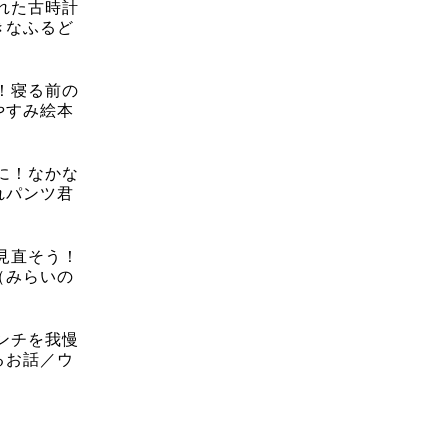
れた古時計
きなふるど
！寝る前の
やすみ絵本
に！なかな
れパンツ君
見直そう！
（みらいの
ンチを我慢
るお話／ウ