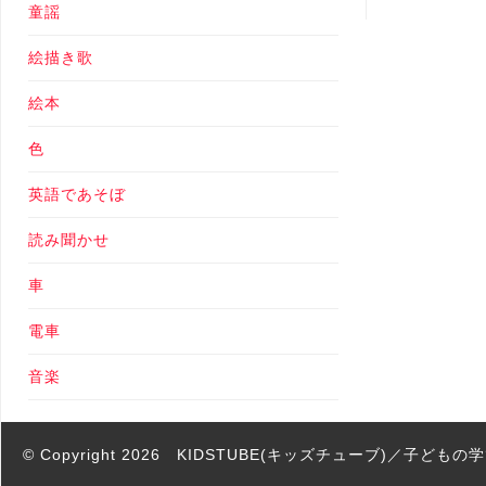
童謡
絵描き歌
絵本
色
英語であそぼ
読み聞かせ
車
電車
音楽
© Copyright 2026
KIDSTUBE(キッズチューブ)／子ども