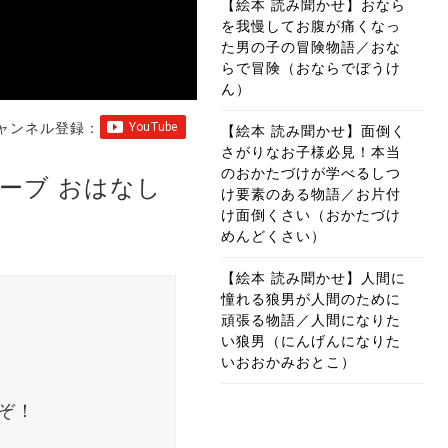
【絵本 読み聞かせ】おなら
を我慢してお腹が痛くなっ
た男の子の冒険物語／おな
らで冒険（おならでぼうけ
ん）
ャンネル登録：
【絵本 読み聞かせ】面倒く
さがりなお子様必見！本当
のおかたづけが学べるしつ
ーブ おはなし
け要素のある物語／お片付
け面倒くさい（おかたづけ
めんどくさい）
【絵本 読み聞かせ】人間に
憧れる狼男が人間のために
頑張る物語／人間になりた
い狼男（にんげんになりた
いおおかみおとこ）
ぞ！