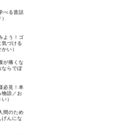
学べる昔話
り）
みよう！ゴ
に気づける
せかい）
腹が痛くな
おならでぼ
様必見！本
る物語／お
さい）
人間のため
んげんにな