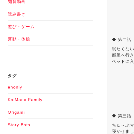
知育動画
読み書き
遊び・ゲーム
運動・体操
◆ 第二話
眠たくな
部屋へ行
ベッドに
タグ
ehonly
KaiMana Family
Origami
◆ 第三話
Story Bots
ちゅ～ぶ
寝かせま