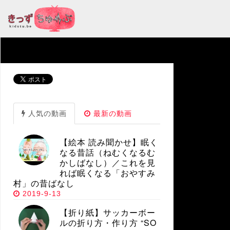
人気の動画
最新の動画
【絵本 読み聞かせ】眠く
なる昔話（ねむくなるむ
かしばなし）／これを見
れば眠くなる「おやすみ
村」の昔ばなし
2019-9-13
【折り紙】サッカーボー
ルの折り方・作り方 “SO