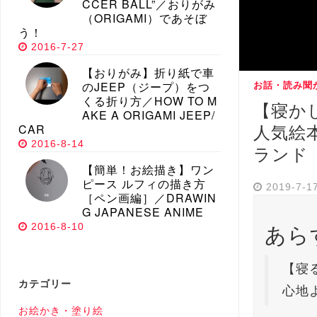
CCER BALL”／おりがみ
（ORIGAMI）であそぼ
う！
2016-7-27
【おりがみ】折り紙で車
のJEEP（ジープ）をつ
お話・読み聞
くる折り方／HOW TO M
【寝か
AKE A ORIGAMI JEEP/
CAR
人気絵
2016-8-14
ランド
【簡単！お絵描き】ワン
ピース ルフィの描き方
2019-7-1
［ペン画編］／DRAWIN
G JAPANESE ANIME
あら
2016-8-10
【寝
カテゴリー
心地
お絵かき・塗り絵