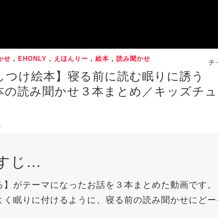
かせ
,
EHONLY
,
えほんりー
,
絵本
,
読み聞かせ
チ
しつけ絵本】寝る前に読む眠りに誘う
本の読み聞かせ３本まとめ／キッズチュ
7
すじ…
る】がテーマになったお話を３本まとめた動画です。
よく眠りに付けるように、寝る前の読み聞かせにどー