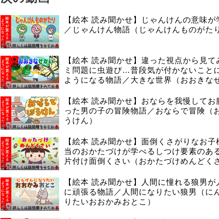
【絵本 読み聞かせ】じゃんけんの意味が
／じゃんけん物語（じゃんけんものがた
【絵本 読み聞かせ】違った視点から見て
ミ問題に虫遊び…普段気が付かないこと
ようになる物語／大きな世界（おおきな
【絵本 読み聞かせ】おならを我慢してお
った男の子の冒険物語／おならで冒険（
うけん）
【絵本 読み聞かせ】面倒くさがりなお子
当のおかたづけが学べるしつけ要素のあ
片付け面倒くさい（おかたづけめんどく
【絵本 読み聞かせ】人間に憧れる狼男が
に頑張る物語／人間になりたい狼男（に
りたいおおかみおとこ）