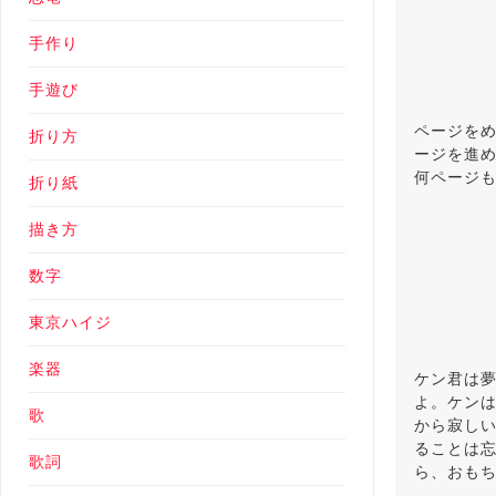
手作り
手遊び
ページを
折り方
ージを進
何ページ
折り紙
描き方
数字
東京ハイジ
楽器
ケン君は
よ。ケン
歌
から寂し
ることは
歌詞
ら、おも