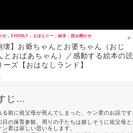
かせ
,
EHONLY
,
えほんりー
,
絵本
,
読み聞かせ
チ
崩壊】お爺ちゃんとお婆ちゃん（おじ
んとおばあちゃん）／感動する絵本の読
リーズ【おはなしランド】
3
すじ…
れる前に祖父母が死んでしまった、ケン君のお話です
の日の保育参観、周りの子たちは嬉しそうに祖父母と
ケン君は寂しい思いをします。