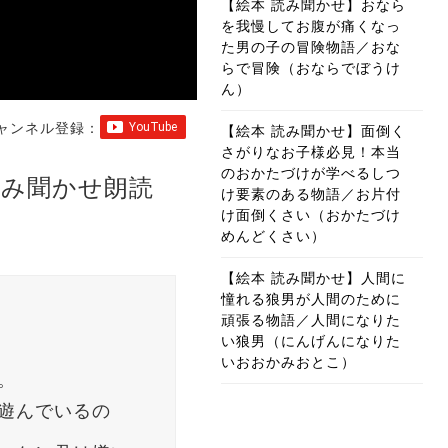
【絵本 読み聞かせ】おなら
を我慢してお腹が痛くなっ
た男の子の冒険物語／おな
らで冒険（おならでぼうけ
ん）
ャンネル登録：
【絵本 読み聞かせ】面倒く
さがりなお子様必見！本当
のおかたづけが学べるしつ
み聞かせ朗読
け要素のある物語／お片付
け面倒くさい（おかたづけ
めんどくさい）
【絵本 読み聞かせ】人間に
憧れる狼男が人間のために
頑張る物語／人間になりた
い狼男（にんげんになりた
いおおかみおとこ）
。
遊んでいるの