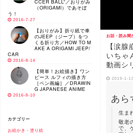
CCER BALL”／おりがみ
（ORIGAMI）であそぼ
う！
2016-7-27
【おりがみ】折り紙で車
のJEEP（ジープ）をつ
お話・読み聞
くる折り方／HOW TO M
【涙腺
AKE A ORIGAMI JEEP/
CAR
いちゃ
2016-8-14
動画シ
【簡単！お絵描き】ワン
ピース ルフィの描き方
2019-1-1
［ペン画編］／DRAWIN
G JAPANESE ANIME
あら
2016-8-10
生ま
カテゴリー
敬老
で、
お絵かき・塗り絵