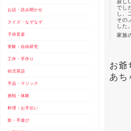
寂し
でし
お話・読み聞かせ
し、
その
クイズ・なぞなぞ
した
子供音楽
家族
実験・自由研究
工作・手作り
お爺
幼児英語
あち
手品・マジック
挑戦・体験
料理・お手伝い
歌・手遊び