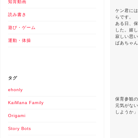
知育動画
ケン君に
読み書き
らです。
ある日、
遊び・ゲーム
した。嬉
寂しい思
運動・体操
ばあちゃ
タグ
ehonly
保育参観
KaiMana Family
元気がな
しようか
Origami
Story Bots