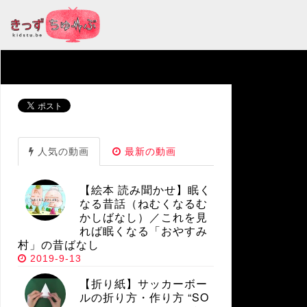
人気の動画
最新の動画
【絵本 読み聞かせ】眠く
なる昔話（ねむくなるむ
かしばなし）／これを見
れば眠くなる「おやすみ
村」の昔ばなし
2019-9-13
【折り紙】サッカーボー
ルの折り方・作り方 “SO