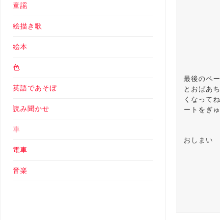
童謡
絵描き歌
絵本
色
最後のペ
英語であそぼ
とおばあ
くなって
読み聞かせ
ートをぎ
車
おしまい
電車
音楽