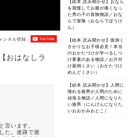
【絵本 読み聞かせ】おなら
を我慢してお腹が痛くなっ
た男の子の冒険物語／おな
らで冒険（おならでぼうけ
ん）
ャンネル登録：
【絵本 読み聞かせ】面倒く
さがりなお子様必見！本当
のおかたづけが学べるしつ
【おはなしラ
け要素のある物語／お片付
け面倒くさい（おかたづけ
めんどくさい）
【絵本 読み聞かせ】人間に
憧れる狼男が人間のために
頑張る物語／人間になりた
い狼男（にんげんになりた
いおおかみおとこ）
と言います。
した。迷路で遊