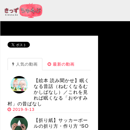
人気の動画
最新の動画
【絵本 読み聞かせ】眠く
なる昔話（ねむくなるむ
かしばなし）／これを見
れば眠くなる「おやすみ
村」の昔ばなし
2019-9-13
【折り紙】サッカーボー
ルの折り方・作り方 “SO