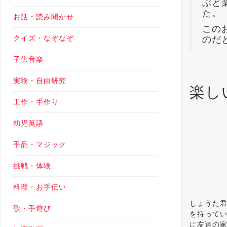
ぶと
た。
お話・読み聞かせ
この
クイズ・なぞなぞ
のだ
子供音楽
実験・自由研究
楽し
工作・手作り
幼児英語
手品・マジック
挑戦・体験
料理・お手伝い
しょうた
歌・手遊び
を持って
に友達の