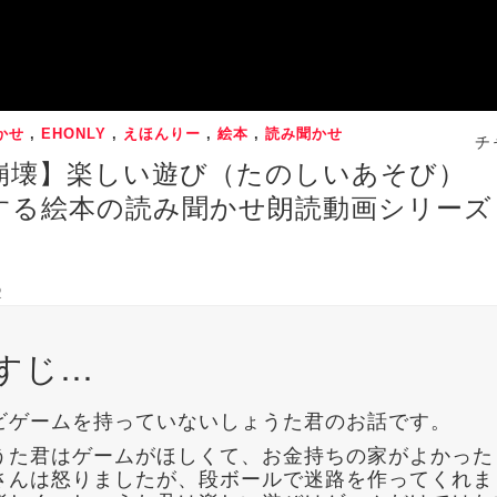
かせ
,
EHONLY
,
えほんりー
,
絵本
,
読み聞かせ
チ
崩壊】楽しい遊び（たのしいあそび）
する絵本の読み聞かせ朗読動画シリーズ
2
すじ…
ビゲームを持っていないしょうた君のお話です。
うた君はゲームがほしくて、お金持ちの家がよかった
さんは怒りましたが、段ボールで迷路を作ってくれま