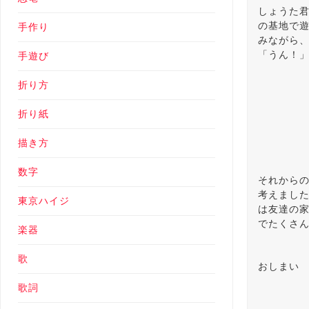
しょうた
の基地で
手作り
みながら
「うん！
手遊び
折り方
折り紙
描き方
数字
それから
考えまし
東京ハイジ
は友達の
でたくさ
楽器
歌
おしまい
歌詞