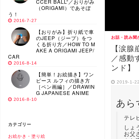
CCER BALL”／おりがみ
（ORIGAMI）であそぼ
う！
2016-7-27
【おりがみ】折り紙で車
のJEEP（ジープ）をつ
お話・読み聞
くる折り方／HOW TO M
【涙腺
AKE A ORIGAMI JEEP/
CAR
／感動
2016-8-14
ンド】
【簡単！お絵描き】ワン
ピース ルフィの描き方
2019-1-2
［ペン画編］／DRAWIN
G JAPANESE ANIME
あら
2016-8-10
テレ
カテゴリー
しょ
お父
お絵かき・塗り絵