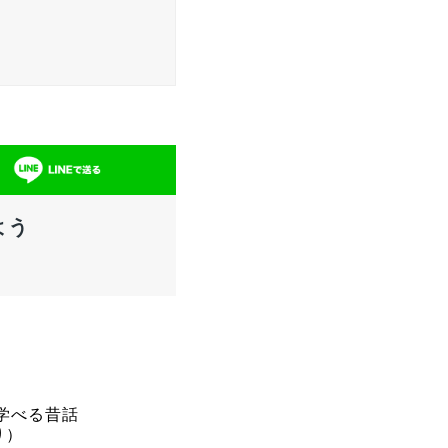
よう
学べる昔話
り）