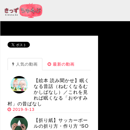
人気の動画
最新の動画
【絵本 読み聞かせ】眠く
なる昔話（ねむくなるむ
かしばなし）／これを見
れば眠くなる「おやすみ
村」の昔ばなし
2019-9-13
【折り紙】サッカーボー
ルの折り方・作り方 “SO