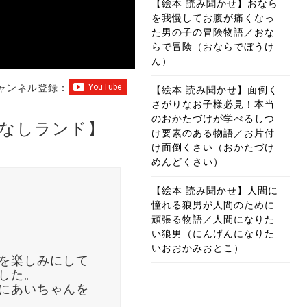
【絵本 読み聞かせ】おなら
を我慢してお腹が痛くなっ
た男の子の冒険物語／おな
らで冒険（おならでぼうけ
ん）
ャンネル登録：
【絵本 読み聞かせ】面倒く
さがりなお子様必見！本当
のおかたづけが学べるしつ
なしランド】
け要素のある物語／お片付
け面倒くさい（おかたづけ
めんどくさい）
【絵本 読み聞かせ】人間に
憧れる狼男が人間のために
頑張る物語／人間になりた
い狼男（にんげんになりた
いおおかみおとこ）
を楽しみにして
した。
にあいちゃんを