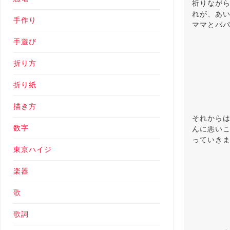
祈りなが
れが、あ
手作り
ママとパ
手遊び
折り方
折り紙
描き方
それから
数字
んに悪い
っていき
東京ハイジ
楽器
歌
歌詞