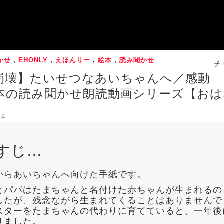
かせ
,
EHONLY
,
えほんりー
,
絵本
,
読み聞かせ
チ
崩壊】たいせつなあいちゃんへ／感動
本の読み聞かせ朗読動画シリーズ【おは
24
すじ…
からあいちゃんへ向けた手紙です。
とパパはたまちゃんと名付けた赤ちゃんが生まれるの
したが、残念ながら生まれてくることはありませんで
スターをたまちゃんの代わりに育てていると、一年後
りました。