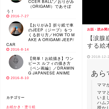
CCER BALL”／おりがみ
（ORIGAMI）であそぼ
う！
2016-7-27
【おりがみ】折り紙で車
のJEEP（ジープ）をつ
お話・読み聞
くる折り方／HOW TO M
【涙腺
AKE A ORIGAMI JEEP/
CAR
する絵
2016-8-14
2018-12-
【簡単！お絵描き】ワン
ピース ルフィの描き方
［ペン画編］／DRAWIN
あら
G JAPANESE ANIME
2016-8-10
ママ
ママ
カテゴリー
いま
ハム
お絵かき・塗り絵
授か