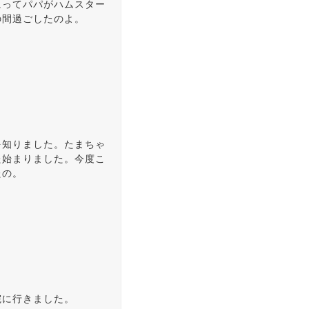
にってパパがハムスター
の間過ごしたのよ。
を知りました。たまちゃ
た始まりました。今度こ
たの。
院に行きました。