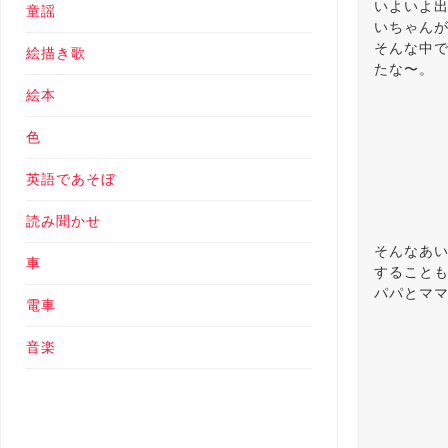
いよいよ
童謡
いちゃん
そんな中
絵描き歌
たな〜。
絵本
色
英語であそぼ
読み聞かせ
そんなあ
車
すること
パパとマ
電車
音楽