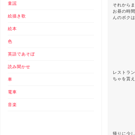
童謡
それからま
お昼の時間
絵描き歌
んのボク
絵本
色
英語であそぼ
読み聞かせ
レストラ
ちゃを貰
車
電車
音楽
帰りに少