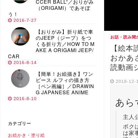
CCER BALL”／おりがみ
（ORIGAMI）であそぼ
う！
2016-7-27
【おりがみ】折り紙で車
のJEEP（ジープ）をつ
お話・読み聞
くる折り方／HOW TO M
【絵本
AKE A ORIGAMI JEEP/
CAR
おかあ
2016-8-14
読動画
【簡単！お絵描き】ワン
ピース ルフィの描き方
2018-12-
［ペン画編］／DRAWIN
G JAPANESE ANIME
あら
2016-8-10
主人
カテゴリー
ボク
は家
お絵かき・塗り絵