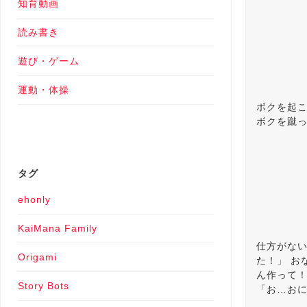
知育動画
読み書き
遊び・ゲーム
運動・体操
ボクを起こ
ボクを蹴っ
タグ
ehonly
KaiMana Family
仕方がない
Origami
た！」 お
ん作って！
Story Bots
「お…おに