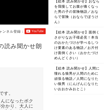
【絵本 読み聞かせ】おなら
を我慢してお腹が痛くなっ
た男の子の冒険物語／おな
らで冒険（おならでぼうけ
ん）
ャンネル登録：
【絵本 読み聞かせ】面倒く
さがりなお子様必見！本当
のおかたづけが学べるしつ
の読み聞かせ朗
け要素のある物語／お片付
け面倒くさい（おかたづけ
めんどくさい）
【絵本 読み聞かせ】人間に
憧れる狼男が人間のために
頑張る物語／人間になりた
い狼男（にんげんになりた
いおおかみおとこ）
です。
さんになったボク
が分かり、大人に