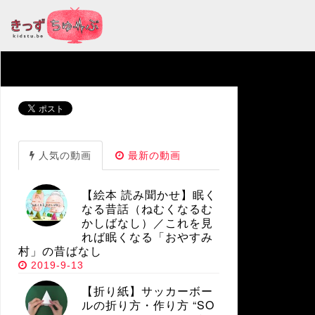
人気の動画
最新の動画
【絵本 読み聞かせ】眠く
なる昔話（ねむくなるむ
かしばなし）／これを見
れば眠くなる「おやすみ
村」の昔ばなし
2019-9-13
【折り紙】サッカーボー
ルの折り方・作り方 “SO