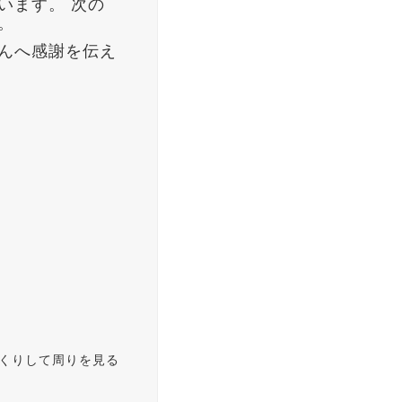
います。 次の
。
んへ感謝を伝え
）
っくりして周りを見る