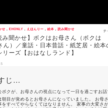
かせ
,
EHONLY
,
えほんりー
,
絵本
,
読み聞かせ
チ
読み聞かせ】ボクはお母さん（ボクは
さん）／童話・日本昔話・紙芝居・絵本
シリーズ【おはなしランド】
15
すじ…
公ボクが、お母さんの視点になって一日を過ごすお話
は朝目が覚めるとお母さんになっていました。 お母
事をすべてやらなくてはなりません。 家事の大変さ