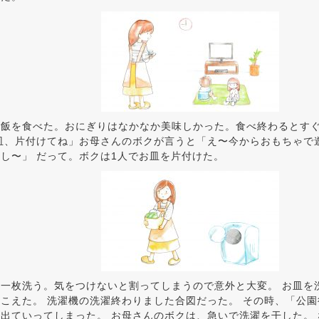
ご飯を食べた。おにぎりはなかなか美味しかった。食べ終わるとす
皿、片付けてね」お母さんのボクが言うと「え〜今からおもちゃで
し〜」 だって。ボクは1人でお皿を片付けた。
一枚洗う。気をつけないと割ってしまうので意外と大変。 お皿を
こえた。 洗濯機の洗濯終わりました合図だった。 その時、「公
出ていってしまった。 お母さんのボクは、急いで洗濯を干した。