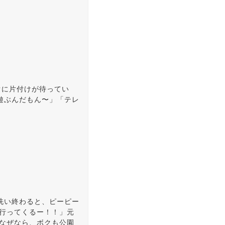
ぐに片付けが待ってい
遊ぶんだもん〜」「テレ
洗い終わると、ピーピー
園行ってくるー！！」元
 なぜなら、ボクも公園