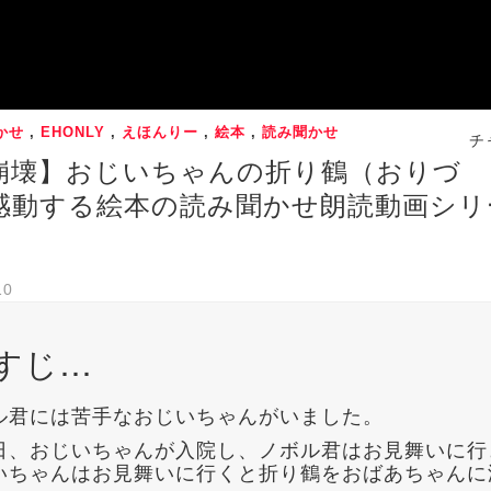
かせ
,
EHONLY
,
えほんりー
,
絵本
,
読み聞かせ
チ
崩壊】おじいちゃんの折り鶴（おりづ
感動する絵本の読み聞かせ朗読動画シリ
】
10
すじ…
ル君には苦手なおじいちゃんがいました。
日、おじいちゃんが入院し、ノボル君はお見舞いに行
いちゃんはお見舞いに行くと折り鶴をおばあちゃんに