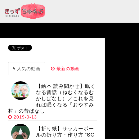
人気の動画
最新の動画
【絵本 読み聞かせ】眠く
なる昔話（ねむくなるむ
かしばなし）／これを見
れば眠くなる「おやすみ
村」の昔ばなし
2019-9-13
【折り紙】サッカーボー
ルの折り方・作り方 “SO