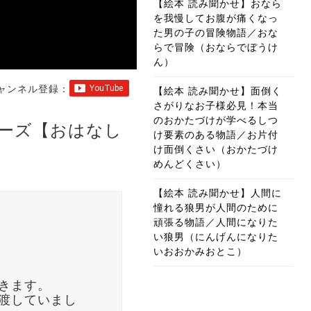
【絵本 読み聞かせ】おなら
を我慢してお腹が痛くなっ
た男の子の冒険物語／おな
らで冒険（おならでぼうけ
ん）
ャンネル登録：
【絵本 読み聞かせ】面倒く
さがりなお子様必見！本当
のおかたづけが学べるしつ
ーズ【おはなし
け要素のある物語／お片付
け面倒くさい（おかたづけ
めんどくさい）
【絵本 読み聞かせ】人間に
憧れる狼男が人間のために
頑張る物語／人間になりた
い狼男（にんげんになりた
いおおかみおとこ）
きます。
渡していまし