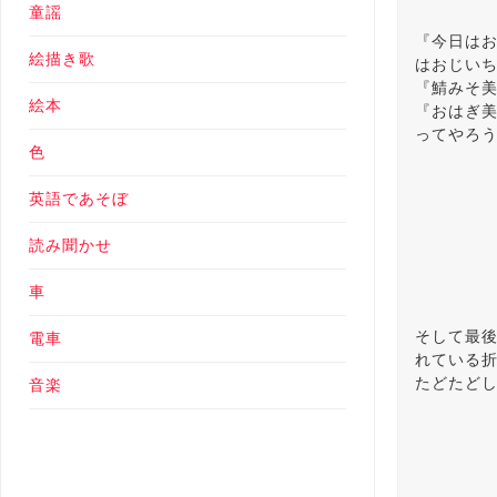
童謡
『今日は
絵描き歌
はおじい
『鯖みそ
絵本
『おはぎ
ってやろ
色
英語であそぼ
読み聞かせ
車
そして最
電車
れている
たどたど
音楽