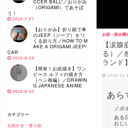
CCER BALL”／おりがみ
（ORIGAMI）であそぼ
う！
2016-7-27
【おりがみ】折り紙で車
のJEEP（ジープ）をつ
お話・読み聞
くる折り方／HOW TO M
【涙腺
AKE A ORIGAMI JEEP/
CAR
る）／
2016-8-14
ランド
【簡単！お絵描き】ワン
ピース ルフィの描き方
2018-12-
［ペン画編］／DRAWIN
G JAPANESE ANIME
あら
2016-8-10
ノボ
カテゴリー
ある
おじ
お絵かき・塗り絵