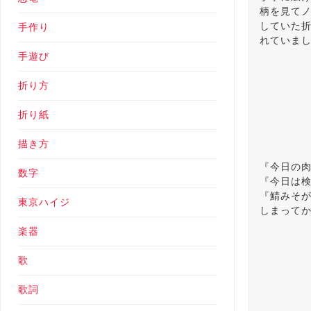
柄を見て
していた
手作り
れていま
手遊び
折り方
折り紙
描き方
『今日の
数字
『今日は
『鯖みそ
東京ハイジ
しまって
楽器
歌
歌詞