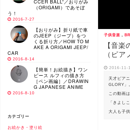
CCER BALL”／おりがみ
（ORIGAMI）であそぼ
う！
2016-7-27
【おりがみ】折り紙で車
のJEEP（ジープ）をつ
子供音楽
,
BR
くる折り方／HOW TO M
【音楽
AKE A ORIGAMI JEEP/
CAR
（ピア
2016-8-14
2016-11-
【簡単！お絵描き】ワン
ピース ルフィの描き方
天才ピアニ
［ペン画編］／DRAWIN
GLORY」
G JAPANESE ANIME
2016-8-10
この動画は
「きよし
大人も子
カテゴリー
お絵かき・塗り絵