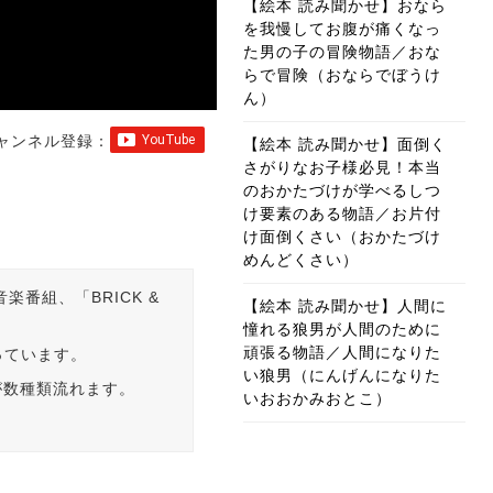
【絵本 読み聞かせ】おなら
を我慢してお腹が痛くなっ
た男の子の冒険物語／おな
らで冒険（おならでぼうけ
ん）
ャンネル登録：
【絵本 読み聞かせ】面倒く
さがりなお子様必見！本当
のおかたづけが学べるしつ
け要素のある物語／お片付
け面倒くさい（おかたづけ
めんどくさい）
楽番組、「BRICK &
【絵本 読み聞かせ】人間に
憧れる狼男が人間のために
頑張る物語／人間になりた
っています。
い狼男（にんげんになりた
が数種類流れます。
いおおかみおとこ）