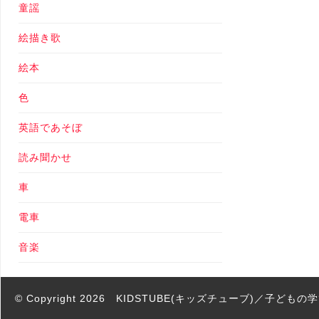
童謡
絵描き歌
絵本
色
英語であそぼ
読み聞かせ
車
電車
音楽
© Copyright 2026
KIDSTUBE(キッズチューブ)／子ども