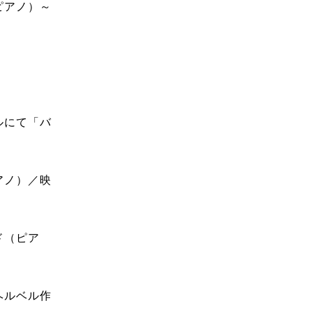
ピアノ）～
ルにて「バ
アノ）／映
ド（ピア
ヘルベル作