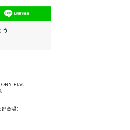
よう
RY Flas
会
三部合唱）