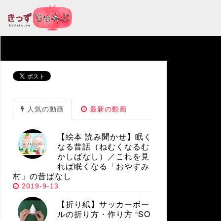
人気の動画
最新の動画
【絵本 読み聞かせ】眠く
なる昔話（ねむくなるむ
かしばなし）／これを見
れば眠くなる「おやすみ
村」の昔ばなし
2019-9-13
【折り紙】サッカーボー
ルの折り方・作り方 “SO