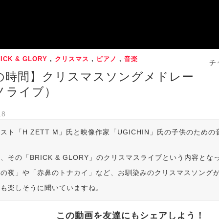
ICK & GLORY
,
クリスマス
,
ピアノ
,
音楽
チ
の時間】クリスマスソングメドレー
ノライブ）
18
スト「H ZETT M」氏と映像作家「UGICHIN」氏の子供のための音
。
、その「BRICK & GLORY」のクリスマスライブという内容とな
この夜」や「赤鼻のトナカイ」など、お馴染みのクリスマスソング
供も楽しそうに聞いていますね。
この動画を友達にもシェアしよう！