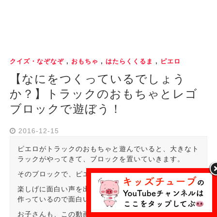
クイズ・なぞなぞ
,
おもちゃ
,
はたらくくるま
,
ピエロ
【なにをつくっているでしょう
か？】トラックのおもちゃとレゴ
ブロックで遊ぼう！
2016-12-15
ピエロがトラックのおもちゃと遊んでいると、大きなト
ラックがやってきて、ブロックを置いていきます。
そのブロックで、ピエロがトラックを作っていきます。
楽しげに面白い声を出しながら、ブロックでトラックを
作っているので面白いです。
お子さんも、この動画を見たらブロックでトラックが作