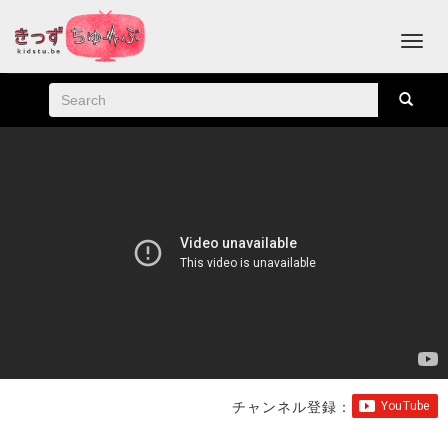
チャンネル登録：