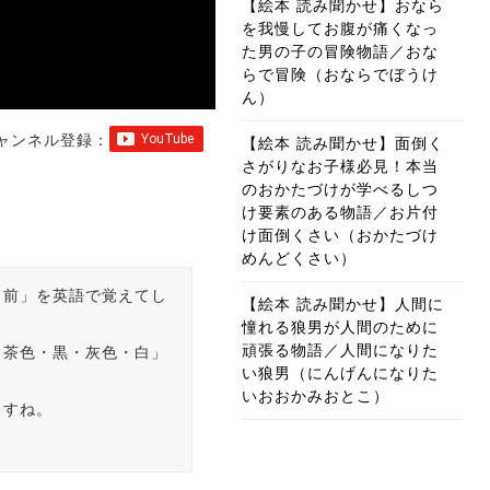
【絵本 読み聞かせ】おなら
を我慢してお腹が痛くなっ
た男の子の冒険物語／おな
らで冒険（おならでぼうけ
ん）
ャンネル登録：
【絵本 読み聞かせ】面倒く
さがりなお子様必見！本当
のおかたづけが学べるしつ
け要素のある物語／お片付
け面倒くさい（おかたづけ
めんどくさい）
名前」を英語で覚えてし
【絵本 読み聞かせ】人間に
憧れる狼男が人間のために
頑張る物語／人間になりた
・茶色・黒・灰色・白」
い狼男（にんげんになりた
いおおかみおとこ）
ますね。