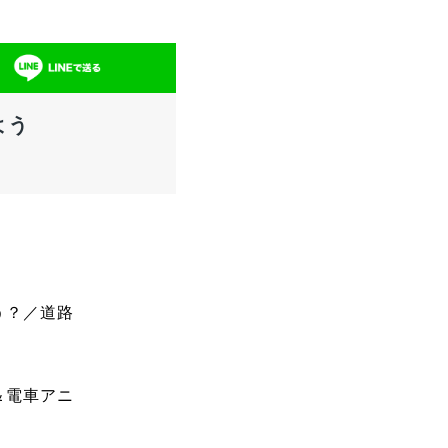
よう
う？／道路
＆電車アニ