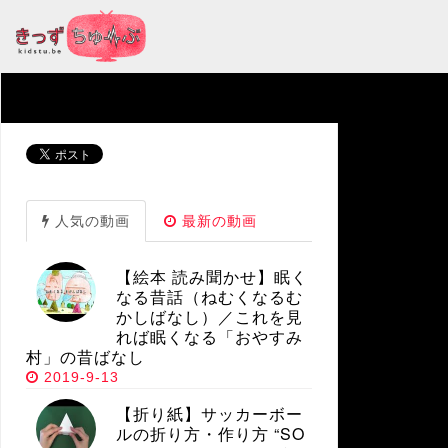
人気の動画
最新の動画
【絵本 読み聞かせ】眠く
なる昔話（ねむくなるむ
かしばなし）／これを見
れば眠くなる「おやすみ
村」の昔ばなし
2019-9-13
【折り紙】サッカーボー
ルの折り方・作り方 “SO