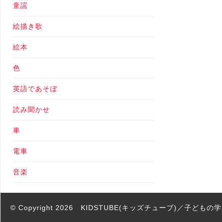
童謡
絵描き歌
絵本
色
英語であそぼ
読み聞かせ
車
電車
音楽
© Copyright 2026
KIDSTUBE(キッズチューブ)／子ども