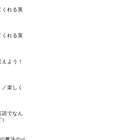
てくれる英
てくれる英
覚えよう！
！／楽しく
英語でなん
ど）
私の魔法のペ