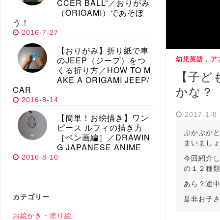
CCER BALL”／おりがみ
（ORIGAMI）であそぼ
う！
2016-7-27
【おりがみ】折り紙で車
のJEEP（ジープ）をつ
幼児英語
,
ア
くる折り方／HOW TO M
【子ど
AKE A ORIGAMI JEEP/
CAR
かな？
2016-8-14
2017-1-8
【簡単！お絵描き】ワン
ピース ルフィの描き方
ぷかぷか
［ペン画編］／DRAWIN
まいまし
G JAPANESE ANIME
2016-8-10
今回紹介
の１２種
あら？途
カテゴリー
是非お子
お絵かき・塗り絵