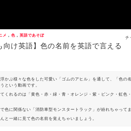
ニメ
,
色
,
英語であそぼ
チ
も向け英語】色の名前を英語で言える
と浮かぶ様々な色をした可愛い「ゴムのアヒル」を通して、「色の
ょうという動画です。
してくれるのは「黄色・赤・緑・青・オレンジ・紫・ピンク・虹色
類
中で色に関係ない「消防車型モンスタートラック」が紛れちゃって
さんと一緒に見て色の名前を覚えちゃいましょう。