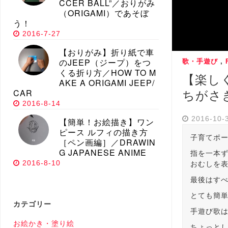
CCER BALL”／おりがみ
（ORIGAMI）であそぼ
う！
2016-7-27
【おりがみ】折り紙で車
のJEEP（ジープ）をつ
歌・手遊び
,
くる折り方／HOW TO M
【楽しく
AKE A ORIGAMI JEEP/
CAR
ちがさ
2016-8-14
2016-10-
【簡単！お絵描き】ワン
ピース ルフィの描き方
子育てポー
［ペン画編］／DRAWIN
G JAPANESE ANIME
指を一本
2016-8-10
おむしを
最後はす
とても簡
カテゴリー
手遊び歌
お絵かき・塗り絵
ちょっと