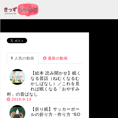
人気の動画
最新の動画
【絵本 読み聞かせ】眠く
なる昔話（ねむくなるむ
かしばなし）／これを見
れば眠くなる「おやすみ
村」の昔ばなし
2019-9-13
【折り紙】サッカーボー
ルの折り方・作り方 “SO