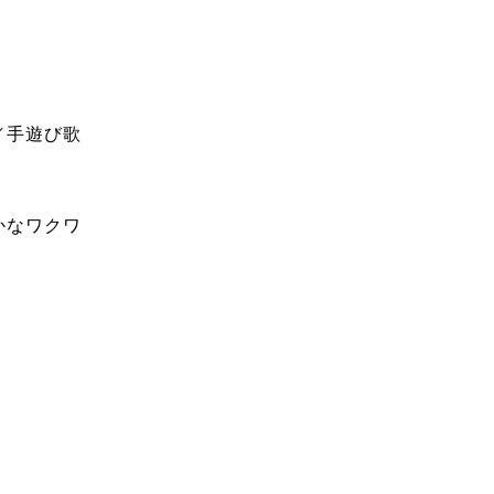
／手遊び歌
かなワクワ