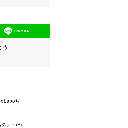
よう
Laboち
の／FuBo