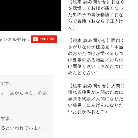
【絵本 読み聞かせ】おなら
を我慢してお腹が痛くなっ
た男の子の冒険物語／おな
らで冒険（おならでぼうけ
ん）
ャンネル登録：
【絵本 読み聞かせ】面倒く
さがりなお子様必見！本当
のおかたづけが学べるしつ
け要素のある物語／お片付
け面倒くさい（おかたづけ
めんどくさい）
画です。
【絵本 読み聞かせ】人間に
憧れる狼男が人間のために
ん」「あかちゃん」のあ
頑張る物語／人間になりた
い狼男（にんげんになりた
いおおかみおとこ）
ますよ。
きるといわれています。