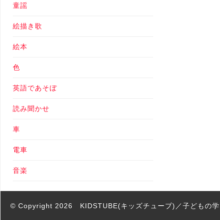
童謡
絵描き歌
絵本
色
英語であそぼ
読み聞かせ
車
電車
音楽
© Copyright 2026
KIDSTUBE(キッズチューブ)／子ども