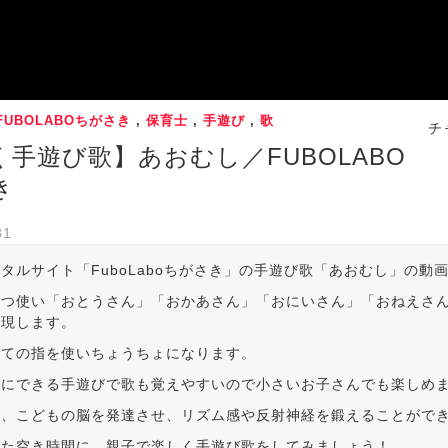
FUBOLABOちがさき
,
保育士
,
手遊び
,
歌
チ
手遊び歌】あおむし／FUBOLABO
き
31
タルサイト「FuboLaboちがさき」の手遊び歌「あおむし」の動
ずつ使い「おとうさん」「おかあさん」「おにいさん」「おねえさ
表現します。
べての指を使いちょうちょになります。
単にできる手遊びで歌も覚えやすいので小さいお子さんでも楽しめ
は、こどもの脳を発達させ、リズム感や反射神経を鍛えることがで
した空き時間に、親子で楽しく手遊び歌をしてみましょう！