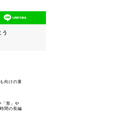
よう
ども向けの童
や「形」や
1時間の長編