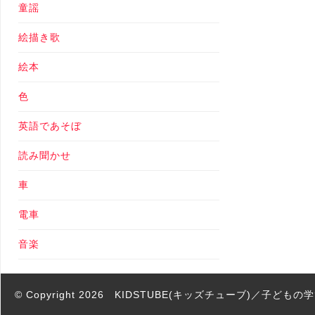
童謡
絵描き歌
絵本
色
英語であそぼ
読み聞かせ
車
電車
音楽
© Copyright 2026
KIDSTUBE(キッズチューブ)／子ども