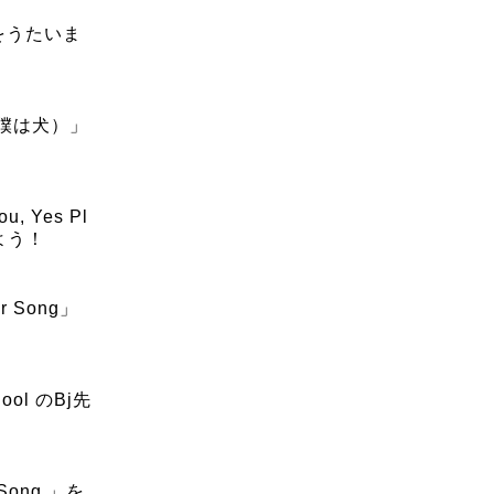
をうたいま
（僕は犬）」
 Yes Pl
よう！
 Song」
ool のBj先
Song 」を