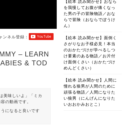
【絵本 読み聞かせ】おなら
を我慢してお腹が痛くなっ
た男の子の冒険物語／おな
らで冒険（おならでぼうけ
ん）
ャンネル登録：
【絵本 読み聞かせ】面倒く
さがりなお子様必見！本当
のおかたづけが学べるしつ
Y – LEARN
け要素のある物語／お片付
ABIES & TOD
け面倒くさい（おかたづけ
めんどくさい）
【絵本 読み聞かせ】人間に
憧れる狼男が人間のために
頑張る物語／人間になりた
ゴは美味しいよ」「ミカ
い狼男（にんげんになりた
内容の動画です。
いおおかみおとこ）
ようになると良いです