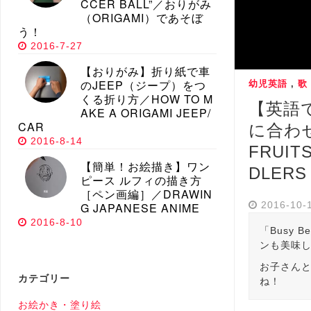
CCER BALL”／おりがみ
（ORIGAMI）であそぼ
う！
2016-7-27
【おりがみ】折り紙で車
のJEEP（ジープ）をつ
幼児英語
,
歌
くる折り方／HOW TO M
【英語
AKE A ORIGAMI JEEP/
CAR
に合わせ
2016-8-14
FRUITS
【簡単！お絵描き】ワン
DLERS
ピース ルフィの描き方
［ペン画編］／DRAWIN
2016-10-
G JAPANESE ANIME
2016-8-10
「Busy
ンも美味
お子さん
カテゴリー
ね！
お絵かき・塗り絵