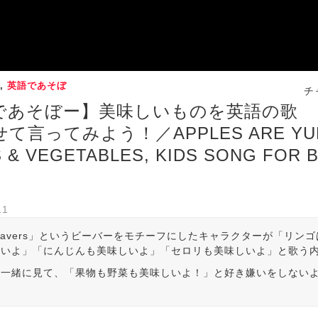
,
英語であそぼ
チ
であそぼー】美味しいものを英語の歌
て言ってみよう！／APPLES ARE YUMM
 & VEGETABLES, KIDS SONG FOR B
11
 Beavers」というビーバーをモチーフにしたキャラクターが「リン
しいよ」「にんじんも美味しいよ」「セロリも美味しいよ」と歌う
と一緒に見て、「果物も野菜も美味しいよ！」と好き嫌いをしない