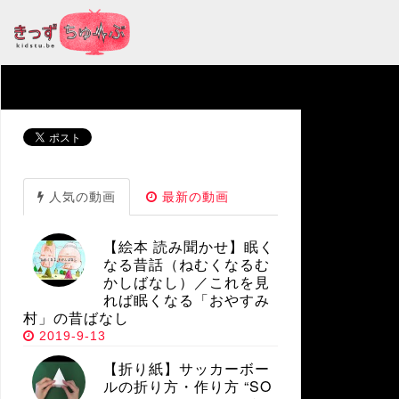
人気の動画
最新の動画
【絵本 読み聞かせ】眠く
なる昔話（ねむくなるむ
かしばなし）／これを見
れば眠くなる「おやすみ
村」の昔ばなし
2019-9-13
【折り紙】サッカーボー
ルの折り方・作り方 “SO