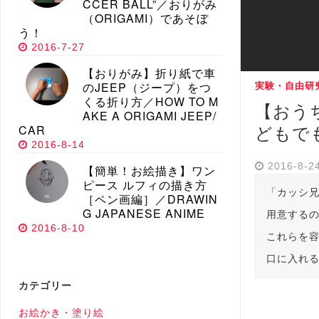
CCER BALL”／おりがみ
（ORIGAMI）であそぼ
う！
2016-7-27
【おりがみ】折り紙で車
のJEEP（ジープ）をつ
実験・自由研
くる折り方／HOW TO M
【おう
AKE A ORIGAMI JEEP/
CAR
どもで
2016-8-14
2016-8-2
【簡単！お絵描き】ワン
ピース ルフィの描き方
「カッシ
［ペン画編］／DRAWIN
G JAPANESE ANIME
用意する
2016-8-10
これらを
口に入れ
カテゴリー
お絵かき・塗り絵