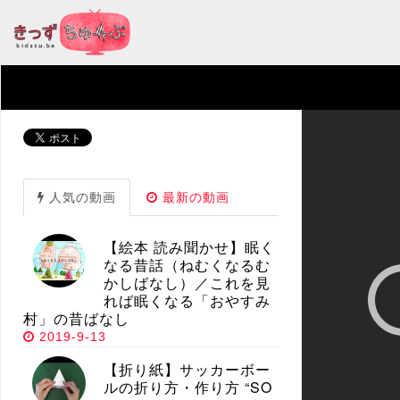
人気の動画
最新の動画
【絵本 読み聞かせ】眠く
なる昔話（ねむくなるむ
かしばなし）／これを見
れば眠くなる「おやすみ
村」の昔ばなし
2019-9-13
【折り紙】サッカーボー
ルの折り方・作り方 “SO