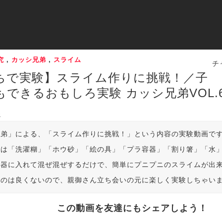
究
,
カッシ兄弟
,
スライム
チ
ちで実験】スライム作りに挑戦！／子
もできるおもしろ実験 カッシ兄弟VOL.
4
兄弟」による、「スライム作りに挑戦！」という内容の実験動画で
のは「洗濯糊」「ホウ砂」「絵の具」「プラ容器」「割り箸」「水
容器に入れて混ぜ混ぜするだけで、簡単にプニプニのスライムが出
るのは良くないので、親御さん立ち会いの元に楽しく実験しちゃい
この動画を友達にもシェアしよう！