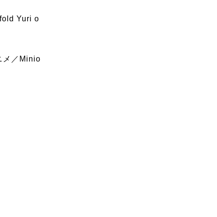
 Yuri o
／Minio