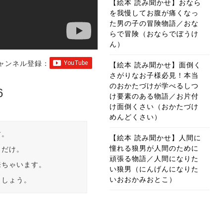
【絵本 読み聞かせ】おなら
を我慢してお腹が痛くなっ
た男の子の冒険物語／おな
らで冒険（おならでぼうけ
ん）
ャンネル登録：
【絵本 読み聞かせ】面倒く
さがりなお子様必見！本当
のおかたづけが学べるしつ
6
け要素のある物語／お片付
け面倒くさい（おかたづけ
めんどくさい）
す。
【絵本 読み聞かせ】人間に
憧れる狼男が人間のために
」だけ。
頑張る物語／人間になりた
来ちゃいます。
い狼男（にんげんになりた
いおおかみおとこ）
ましょう。