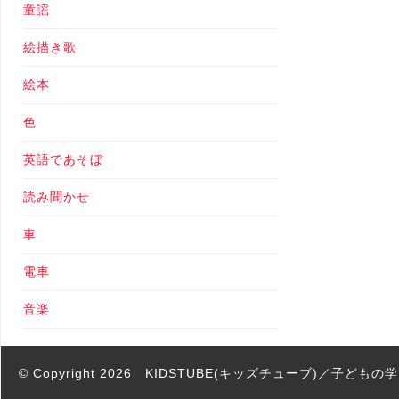
童謡
絵描き歌
絵本
色
英語であそぼ
読み聞かせ
車
電車
音楽
© Copyright 2026
KIDSTUBE(キッズチューブ)／子ども