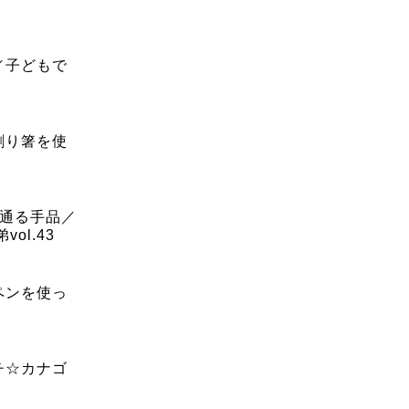
／子どもで
割り箸を使
が通る手品／
ol.43
ペンを使っ
チ☆カナゴ