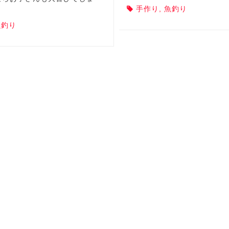
手作り
,
魚釣り
魚釣り