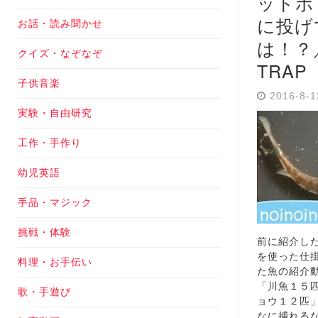
ットボ
に投げ
お話・読み聞かせ
は！？／
クイズ・なぞなぞ
TRAP
子供音楽
2016-8-
実験・自由研究
工作・手作り
幼児英語
手品・マジック
挑戦・体験
前に紹介し
を使った仕
料理・お手伝い
た魚の紹介
「川魚１５
歌・手遊び
ョウ１２匹
なに捕れる