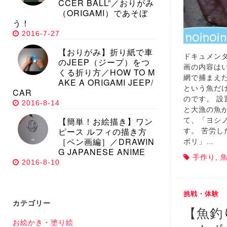
CCER BALL”／おりがみ
（ORIGAMI）であそぼ
う！
2016-7-27
【おりがみ】折り紙で車
ドキュメン
のJEEP（ジープ）をつ
画の内容は
くる折り方／HOW TO M
網で捕まえ
AKE A ORIGAMI JEEP/
という魚だ
CAR
のです。 
2016-8-14
と大漁の魚
【簡単！お絵描き】ワン
て、「ヨシ
ピース ルフィの描き方
す。 苦労
［ペン画編］／DRAWIN
ボリ」…
G JAPANESE ANIME
手作り
,
2016-8-10
挑戦・体験
カテゴリー
【魚釣
お絵かき・塗り絵