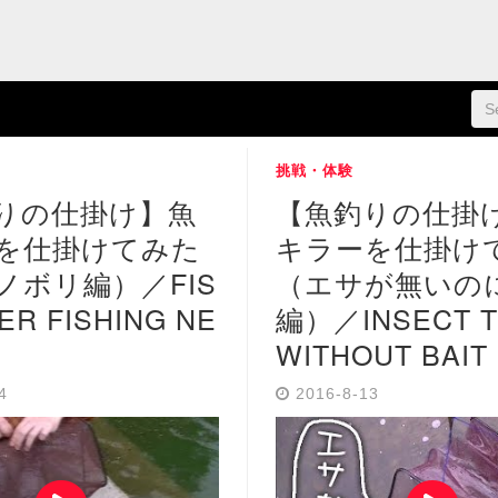
挑戦・体験
りの仕掛け】魚
【魚釣りの仕掛
を仕掛けてみた
キラーを仕掛け
ノボリ編）／FIS
（エサが無いの
LER FISHING NE
編）／INSECT 
WITHOUT BAIT
14
2016-8-13