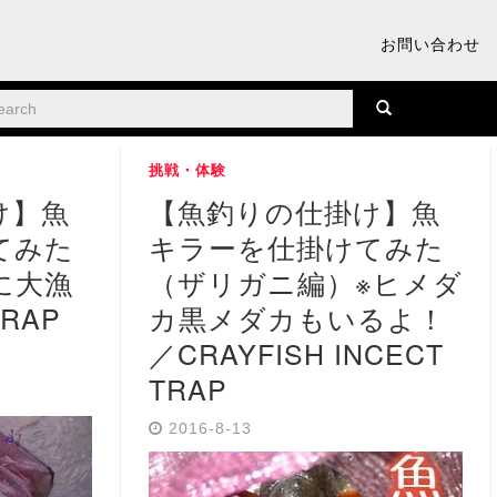
お問い合わせ
挑戦・体験
け】魚
【魚釣りの仕掛け】魚
てみた
キラーを仕掛けてみた
に大漁
（ザリガニ編）※ヒメダ
TRAP
カ黒メダカもいるよ！
／CRAYFISH INCECT
TRAP
2016-8-13