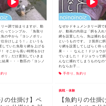
タリー調で始まりますが、動
なぜかドキュメンタリー調で
いたってシンプル、「魚取り
が、動画の内容は「餌を入れ
た魚の中から『ヨシノボリ』
網を設置したら、魚は捕れる
け仕分けしよう！」というも
というものです。 ２箇所に
設置していた魚取り網を上げる
り網を設置してしばらく待っ
が！ そこから長い時間をかけ
果・・・ なんと！ドジョウ
ノボリ」だけ選別していきま
ていました！ ドジョウって
した結果・・・数匹の「ヨシノ
んなに捕れてしまうものなの
れならお子…
魚釣り
手作り
,
魚釣り
挑戦・体験
りの仕掛け】ペ
【魚釣りの仕掛