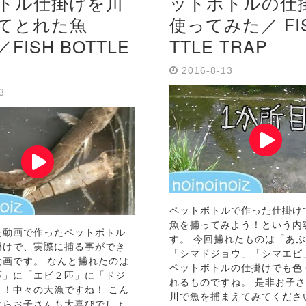
トル仕掛けを川
ットボトルの仕
てとれた魚
使ってみた／ FIS
FISH BOTTLE
TTLE TRAP
2016-8-13
13
ペットボトルで作った仕掛け
魚を捕ってみよう！という内
た動画で作ったペットボトル
す。 今回捕れたものは「あ
掛けで、実際に捕る事ができ
「シマドジョウ」「シマエビ
動画です。 なんと捕れたのは
ペットボトルの仕掛けでも色
匹」に「エビ２匹」に「ドジ
れるものですね。 是非お子
」！中々の大漁ですね！ こん
川で魚を捕まえてみてくださ
ならお子さんも大喜びでしょ