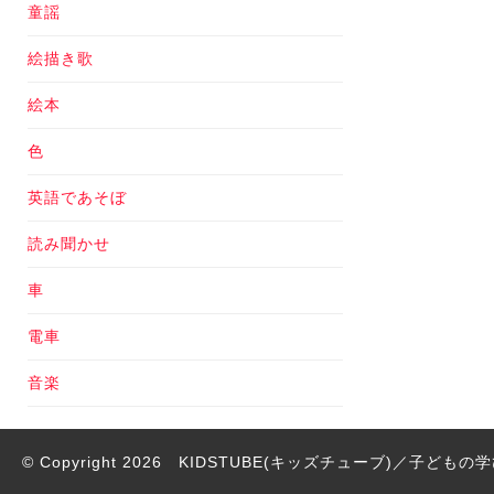
童謡
絵描き歌
絵本
色
英語であそぼ
読み聞かせ
車
電車
音楽
© Copyright 2026
KIDSTUBE(キッズチューブ)／子ども