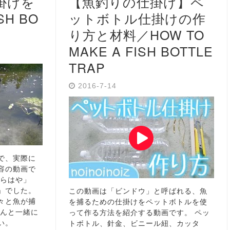
掛けを
【魚釣りの仕掛け】ペ
H BO
ットボトル仕掛けの作
り方と材料／HOW TO
MAKE A FISH BOTTLE
TRAP
2016-7-14
で、実際に
容の動画で
ぶらはや」
」でした。
この動画は「ビンドウ」と呼ばれる、魚
々と魚が捕
を捕るための仕掛けをペットボトルを使
さんと一緒に
って作る方法を紹介する動画です。 ペッ
い。
トボトル、針金、ビニール紐、カッタ