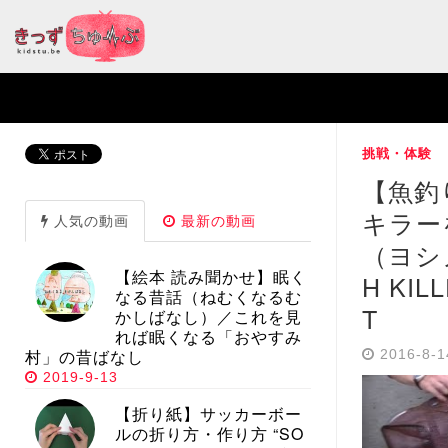
挑戦・体験
【魚釣
キラー
人気の動画
最新の動画
（ヨシ
【絵本 読み聞かせ】眠く
H KIL
なる昔話（ねむくなるむ
T
かしばなし）／これを見
れば眠くなる「おやすみ
村」の昔ばなし
2016-8-
2019-9-13
【折り紙】サッカーボー
ルの折り方・作り方 “SO