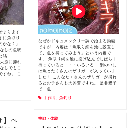
始まります
ずに魚取り
なぜかドキュメンタリー調で始まる動画
のかな？」
ですが、内容は「魚取り網を池に設置し
餌なしの魚取
て、魚を捕ってみよう」という内容で
た結
す。 魚取り網を池に投げ込んでしばらく
が大漁に捕れ
待っていると・・・いるいる！ 網の中に
餌なしでもこ
は魚とたくさんのザリガニが入っていま
ですね。 こ
した！ こんなたくさんのザリガニが捕れ
るとお子さんも大興奮ですね。 是非親子
で「魚…
手作り
,
魚釣り
け】ペ
挑戦・体験