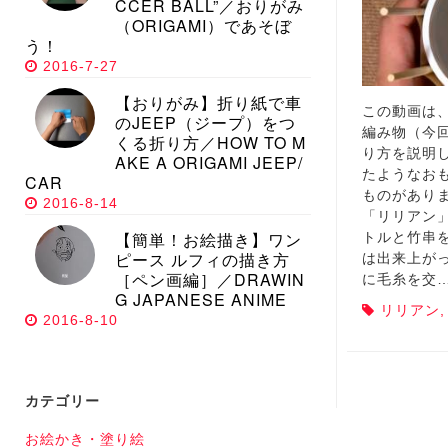
CCER BALL”／おりがみ
（ORIGAMI）であそぼ
う！
2016-7-27
【おりがみ】折り紙で車
この動画は
のJEEP（ジープ）をつ
編み物（今
くる折り方／HOW TO M
り方を説明
AKE A ORIGAMI JEEP/
たようなお
CAR
ものがあり
2016-8-14
「リリアン
【簡単！お絵描き】ワン
トルと竹串
ピース ルフィの描き方
は出来上が
［ペン画編］／DRAWIN
に毛糸を交
G JAPANESE ANIME
リリアン
2016-8-10
カテゴリー
お絵かき・塗り絵