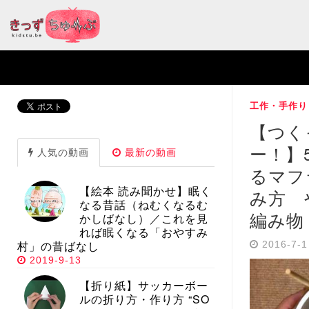
工作・手作り
【つく
ー！】
人気の動画
最新の動画
るマフ
【絵本 読み聞かせ】眠く
み方 
なる昔話（ねむくなるむ
編み物
かしばなし）／これを見
れば眠くなる「おやすみ
村」の昔ばなし
2016-7-
2019-9-13
【折り紙】サッカーボー
ルの折り方・作り方 “SO