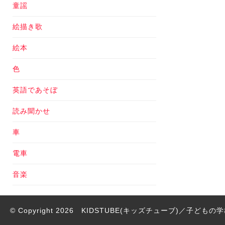
童謡
絵描き歌
絵本
色
英語であそぼ
読み聞かせ
車
電車
音楽
© Copyright 2026
KIDSTUBE(キッズチューブ)／子ども