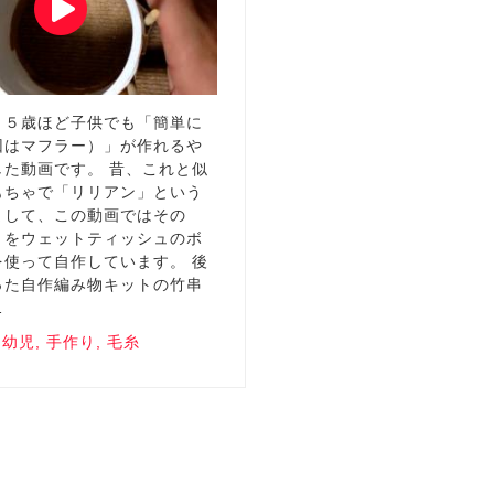
、５歳ほど子供でも「簡単に
回はマフラー）」が作れるや
した動画です。 昔、これと似
もちゃで「リリアン」という
まして、この動画ではその
」をウェットティッシュのボ
を使って自作しています。 後
った自作編み物キットの竹串
…
,
幼児
,
手作り
,
毛糸