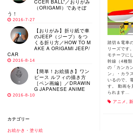
CCER BALL”／おりがみ
（ORIGAMI）であそぼ
う！
2016-7-27
【おりがみ】折り紙で車
のJEEP（ジープ）をつ
くる折り方／HOW TO M
踏切＆電車
AKE A ORIGAMI JEEP/
リーズです
CAR
モチーフに
2016-8-14
幹線（4種類
の「カンカ
【簡単！お絵描き】ワン
ン」・カラ
ピース ルフィの描き方
いるので、
［ペン画編］／DRAWIN
す。 動画
G JAPANESE ANIME
られます…
2016-8-10
アニメ
,
カテゴリー
お絵かき・塗り絵