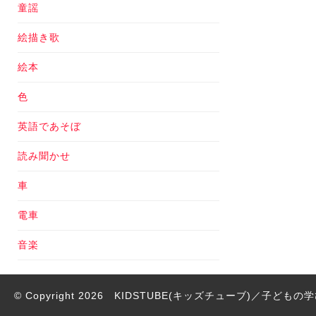
童謡
絵描き歌
絵本
色
英語であそぼ
読み聞かせ
車
電車
音楽
© Copyright 2026
KIDSTUBE(キッズチューブ)／子ども