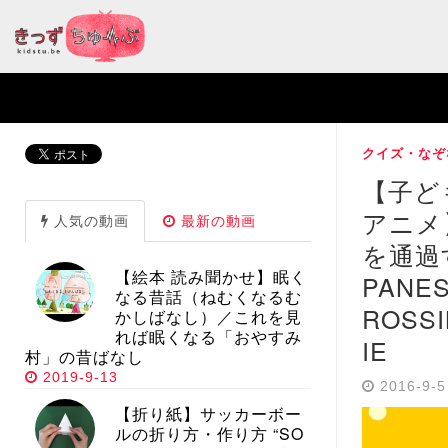
クイズ・なぞ
【子ど
アニメ
人気の動画
最新の動画
を通過
【絵本 読み聞かせ】眠く
PANES
なる昔話（ねむくなるむ
ROSSI
かしばなし）／これを見
れば眠くなる「おやすみ
IE
村」の昔ばなし
2019-9-13
2016-9-
【折り紙】サッカーボー
ルの折り方・作り方 “SO