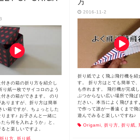
方
2016-11-2
-3
折り紙でよく飛ぶ飛行機を紹
す。 折り方はとても簡単で
た付きの箱の折り方を紹介し
も作れます。 飛行機が完成
 折り紙一枚でサイコロのよう
ぶつからない広い場所で飛ば
た付きの箱ができます。 のり
ださい。本当によく飛びます
がありますが、折り方は簡単
で作って誰が一番遠くまで飛
小さい箱ですが、ちょっとした
遊んでみると楽しいですね♪
ります♪ お子さんと一緒に
ったら何を入れようか」と、
Origami
,
折り方
,
折り紙
,
折ると楽しいですよ。
折り方
,
折り紙