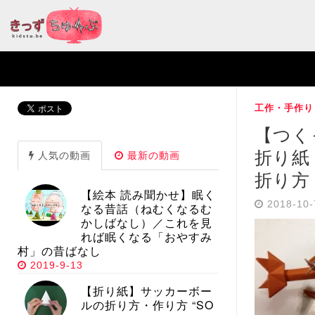
工作・手作り
【つく
折り
人気の動画
最新の動画
折り方
【絵本 読み聞かせ】眠く
2018-10
なる昔話（ねむくなるむ
かしばなし）／これを見
れば眠くなる「おやすみ
村」の昔ばなし
2019-9-13
【折り紙】サッカーボー
ルの折り方・作り方 “SO