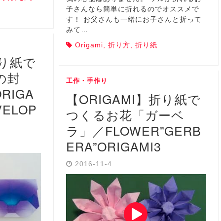
子さんなら簡単に折れるのでオススメで
す！ お父さんも一緒にお子さんと折って
みて…
Origami
,
折り方
,
折り紙
折り紙で
の封
工作・手作り
RIGA
【ORIGAMI】折り紙で
VELOP
つくるお花「ガーベ
ラ」／FLOWER”GERB
ERA”ORIGAMI3
2016-11-4