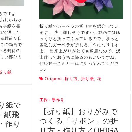
きですよ
・おじいちゃ
お手紙を書
折り紙でガーベラの折り方を紹介してい
れて渡した
ます。 少し難しそうですが、動画ではゆ
れる封筒が自
っくりと折ってくれているので、きっと
 この動画で
素敵なガーベラが折れるようになります
いる封筒の
よ。 出来上がりがとても綺麗なので、沢
難しい部分も
山作っておうちに飾るのもいいですね。
ぜひお子さんと一緒に折ってみてくださ
い♪
折り紙
Origami
,
折り方
,
折り紙
,
花
工作・手作り
折り紙で
【折り紙】おりがみで
「紙飛
つくる「リボン」の折
・作り
り方・作り方／ORIGA