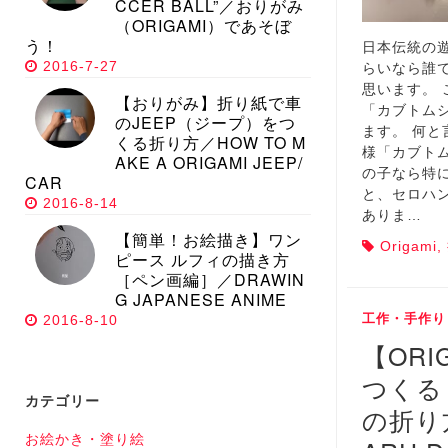
CCER BALL”／おりがみ
（ORIGAMI）であそぼ
う！
日本伝統の
2016-7-27
らいなら誰
思います。
【おりがみ】折り紙で車
「カブトム
のJEEP（ジープ）をつ
ます。 何
くる折り方／HOW TO M
様「カブト
AKE A ORIGAMI JEEP/
の子なら特
CAR
と、セロハ
2016-8-14
ありま…
【簡単！お絵描き】ワン
Origami
,
ピース ルフィの描き方
［ペン画編］／DRAWIN
G JAPANESE ANIME
工作・手作り
2016-8-10
【ORI
つくる
カテゴリー
の折り方
お絵かき・塗り絵