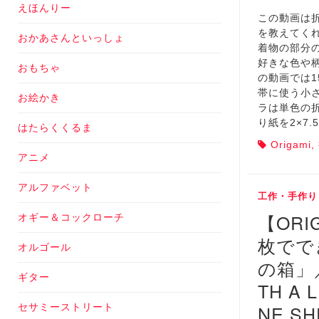
えほんりー
この動画は
を教えてく
おかあさんといっしょ
着物の部分
好きな色や
おもちゃ
の動画では1
帯に使う小
お絵かき
ラは単色の
り紙を2×7
はたらくくるま
Origami
,
アニメ
アルファベット
工作・手作り
【ORI
オギー＆コックローチ
枚でで
オルゴール
の箱」／
ギター
TH A L
NE SH
セサミーストリート