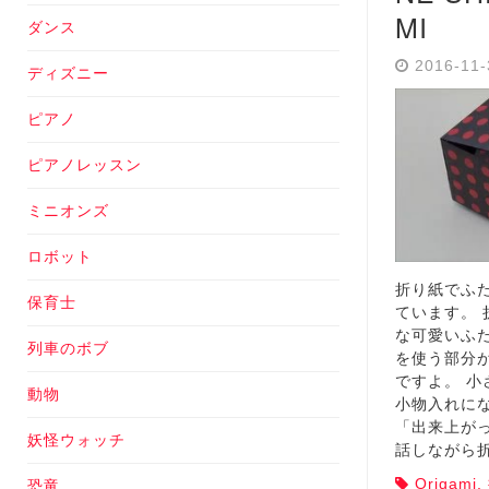
MI
ダンス
2016-11
ディズニー
ピアノ
ピアノレッスン
ミニオンズ
ロボット
折り紙でふ
保育士
ています。
な可愛いふ
列車のボブ
を使う部分
ですよ。 
動物
小物入れにな
「出来上が
妖怪ウォッチ
話しながら
Origami
,
恐竜