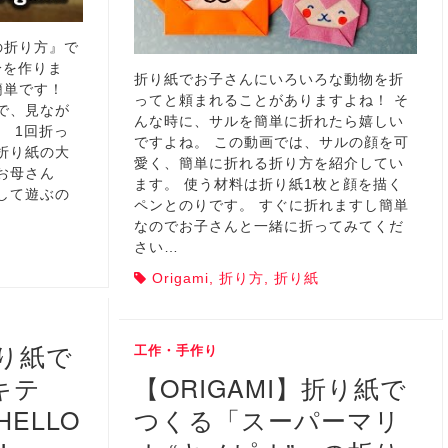
の折り方』で
分を作りま
折り紙でお子さんにいろいろな動物を折
簡単です！
ってと頼まれることがありますよね！ そ
で、見なが
んな時に、サルを簡単に折れたら嬉しい
 1回折っ
ですよね。 この動画では、サルの顔を可
折り紙の大
愛く、簡単に折れる折り方を紹介してい
お母さん
ます。 使う材料は折り紙1枚と顔を描く
して遊ぶの
ペンとのりです。 すぐに折れますし簡単
なのでお子さんと一緒に折ってみてくだ
さい…
Origami
,
折り方
,
折り紙
折り紙で
工作・手作り
キテ
【ORIGAMI】折り紙で
ELLO
つくる「スーパーマリ