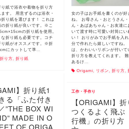
折り紙で浴衣や着物を折り方
れます。 用意ずるのは浴衣・
女の子はお手紙を書くのが好
の折り紙を選びます！ これは
ね。 お母さん・おとうさん
柄の折り紙が良いです。※こ
ん・あばあちゃん・お友達に
5cm×15cmの折り紙を使用。
いて渡す時に可愛い封筒にい
さな折り紙も必要です。コチ
い！ おりがみでお手紙を入
折り紙がオススメです。※折
分で作れたら嬉しいですね。
.5cmにカットして準…
は、かわいいリボンが付いて
折り方を教えてくれます。 
折り方
,
折り紙
あるけ…
Origami
,
リボン
,
折り方
,
GAMI】折り紙1
工作・手作り
きる「ふた付き
【ORIGAMI】
”THE BOX WI
つくるよく飛ぶ
ID” MADE IN O
行機」の折り方 
EET OF ORIGA