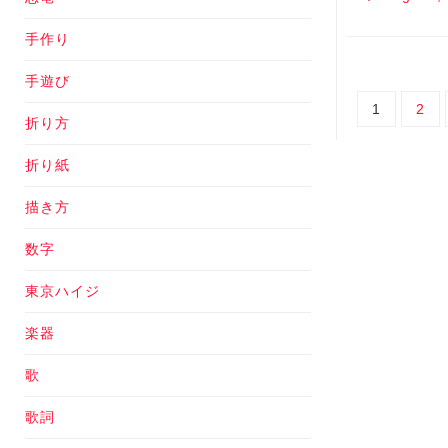
手作り
手遊び
1
2
折り方
折り紙
描き方
数字
東京ハイジ
楽器
歌
歌詞