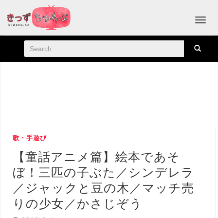
歌・手遊び
【童話アニメ篇】絵本であそ
ぼ！三匹の子ぶた／シンデレラ
／ジャックと豆の木／マッチ売
りの少女／かさじぞう