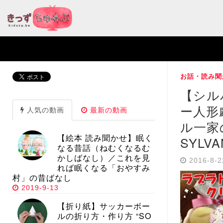
お話・読み聞
【シル
ー人形
人気の動画
最新の動画
ル一家
【絵本 読み聞かせ】眠く
SYLVA
なる昔話（ねむくなるむ
かしばなし）／これを見
2016-8-
れば眠くなる「おやすみ
村」の昔ばなし
2019-9-13
【折り紙】サッカーボー
ルの折り方・作り方 “SO