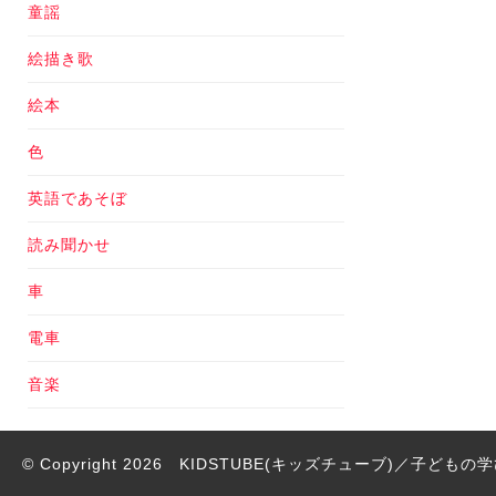
童謡
絵描き歌
絵本
色
英語であそぼ
読み聞かせ
車
電車
音楽
© Copyright 2026
KIDSTUBE(キッズチューブ)／子ども