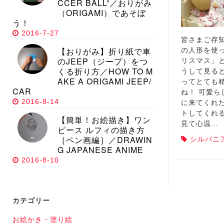
CCER BALL”／おりがみ
（ORIGAMI）であそぼ
う！
2016-7-27
皆さまご存
【おりがみ】折り紙で車
の人形を使
のJEEP（ジープ）をつ
リスマス」
くる折り方／HOW TO M
うして見る
AKE A ORIGAMI JEEP/
ってとても
CAR
ね！ 可愛
2016-8-14
に来てくれ
トしてくれ
【簡単！お絵描き】ワン
見て心温…
ピース ルフィの描き方
［ペン画編］／DRAWIN
シルバニ
G JAPANESE ANIME
2016-8-10
カテゴリー
お絵かき・塗り絵