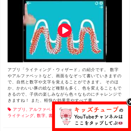
アプリ「ライティング・ウィザード」の紹介です。 数字
やアルファベットなど、画面をなぞって書いていきますの
で、自然と数字や文字を覚えることができます。 そのほ
か、かわいい豚の絵など種類も多く、色を変えることもで
きるので、子供の楽しみながら色々なものにチャレンジで
きますね！ また、軽快な効果音やすべて書…
アプリ
,
アルファベット
,
イラスト
,
ウィザード
,
デモ
,
ライティング
,
数字
,
書き方