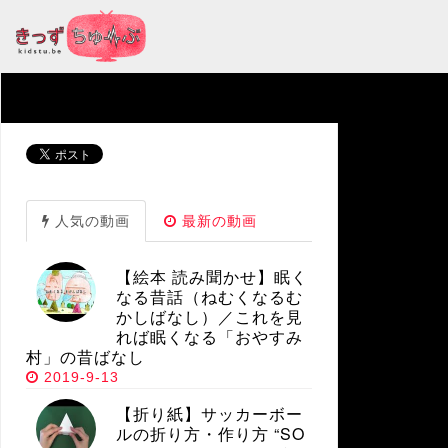
人気の動画
最新の動画
【絵本 読み聞かせ】眠く
なる昔話（ねむくなるむ
かしばなし）／これを見
れば眠くなる「おやすみ
村」の昔ばなし
2019-9-13
【折り紙】サッカーボー
ルの折り方・作り方 “SO