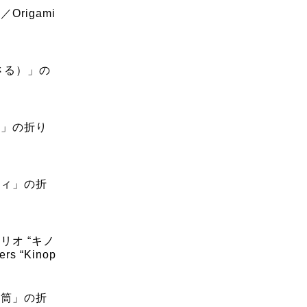
Origami
（さる）」の
ま」の折り
ティ」の折
リオ “キノ
rs “Kinop
封筒」の折