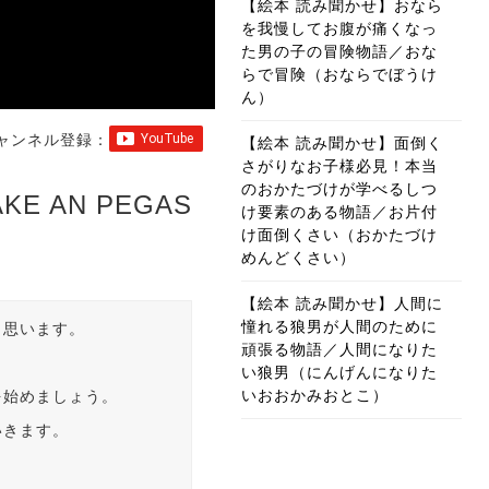
【絵本 読み聞かせ】おなら
を我慢してお腹が痛くなっ
た男の子の冒険物語／おな
らで冒険（おならでぼうけ
ん）
ャンネル登録：
【絵本 読み聞かせ】面倒く
さがりなお子様必見！本当
のおかたづけが学べるしつ
E AN PEGAS
け要素のある物語／お片付
け面倒くさい（おかたづけ
めんどくさい）
【絵本 読み聞かせ】人間に
憧れる狼男が人間のために
と思います。
頑張る物語／人間になりた
い狼男（にんげんになりた
いおおかみおとこ）
を始めましょう。
いきます。