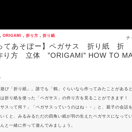
,
ORIGAMI
,
折り方
,
折り紙
チ
ってあそぼー】ペガサス 折り紙 折
方 立体 ”ORIGAMI” HOW TO MAK
0
の遊び「折り紙」。誰でも「鶴」ぐらいなら作ってみたことがある
では折り紙を使った「ペガサス」の作り方を見ることができます！
ガサスって何？」「ペガサスっていうのはね・・」と、親子の会話
ていくと、みるみるただの四角い紙が羽の生えたペガサスになって
さんと一緒に作って遊んでみましょう。