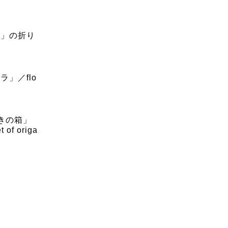
衣」の折り
ラ」／flo
付きの箱」
t of origa