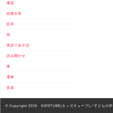
童謡
絵描き歌
絵本
色
英語であそぼ
読み聞かせ
車
電車
音楽
© Copyright 2026
KIDSTUBE(キッズチューブ)／子ども