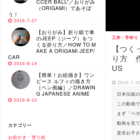
CCER BALL”／おりがみ
（ORIGAMI）であそぼ
う！
2016-7-27
【おりがみ】折り紙で車
のJEEP（ジープ）をつ
工作・手作り
くる折り方／HOW TO M
【つく
AKE A ORIGAMI JEEP/
CAR
り方 作り
2016-8-14
US
【簡単！お絵描き】ワン
ピース ルフィの描き方
2016-7-1
［ペン画編］／DRAWIN
G JAPANESE ANIME
日本伝統
2016-8-10
この動画
まず「ペ
動画を見
カテゴリー
是非お子
お絵かき・塗り絵