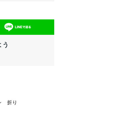
よう
シ 折り